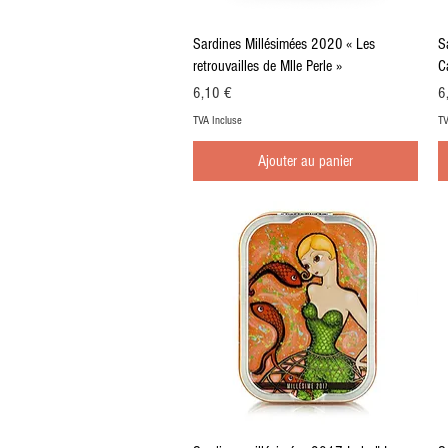
Aperçu rapide
Sardines Millésimées 2020 « Les
S
retrouvailles de Mlle Perle »
C
Prix
Pr
6,10 €
6
TVA Incluse
TV
Ajouter au panier