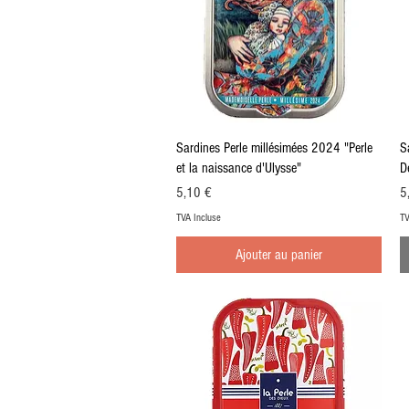
Aperçu rapide
Sardines Perle millésimées 2024 "Perle
S
et la naissance d'Ulysse"
D
Prix
Pr
5,10 €
5
TVA Incluse
TV
Ajouter au panier