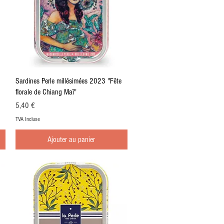
Aperçu rapide
Sardines Perle millésimées 2023 "Fête
florale de Chiang Maï"
Prix
5,40 €
TVA Incluse
Ajouter au panier