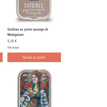
Aperçu rapide
Sardines au poivre sauvage de
Madagascar
Prix
5,10 €
TVA Incluse
Ajouter au panier