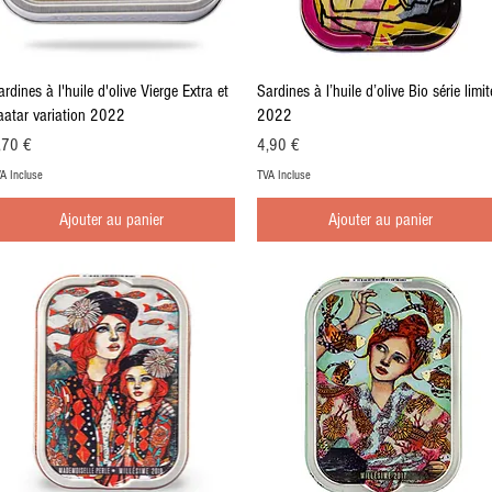
Aperçu rapide
Aperçu rapide
rdines à l'huile d'olive Vierge Extra et
Sardines à l’huile d’olive Bio série limit
aatar variation 2022
2022
ix
Prix
,70 €
4,90 €
A Incluse
TVA Incluse
Ajouter au panier
Ajouter au panier