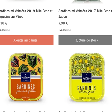
Aperçu rapide
Aperçu rapide
ardines millésimées 2019 Mlle Perle et
Sardines millésimées 2017 Mlle Perle 
apucine au Pérou
Japon
ix
Prix
,10 €
7,90 €
A Incluse
TVA Incluse
Ajouter au panier
Rupture de stock