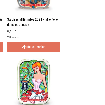
Aperçu rapide
ée
Sardines Millésimées 2021 « Mlle Perle
dans les dunes »
Prix
5,40 €
TVA Incluse
Ajouter au panier