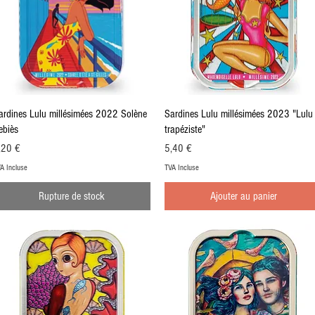
Aperçu rapide
Aperçu rapide
ardines Lulu millésimées 2022 Solène
Sardines Lulu millésimées 2023 "Lulu
ebiès
trapéziste"
ix
Prix
,20 €
5,40 €
A Incluse
TVA Incluse
Rupture de stock
Ajouter au panier