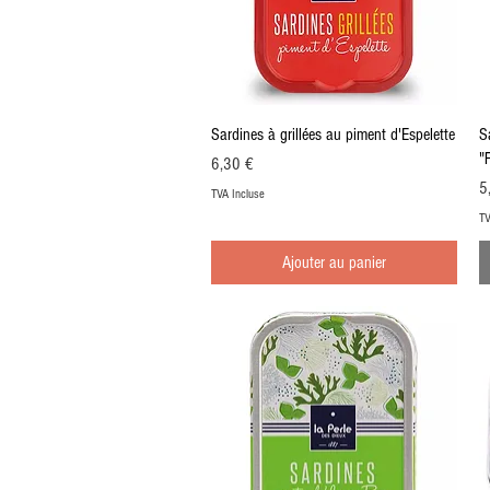
Aperçu rapide
Sardines à grillées au piment d'Espelette
S
"
Prix
6,30 €
Pr
5
TVA Incluse
TV
Ajouter au panier