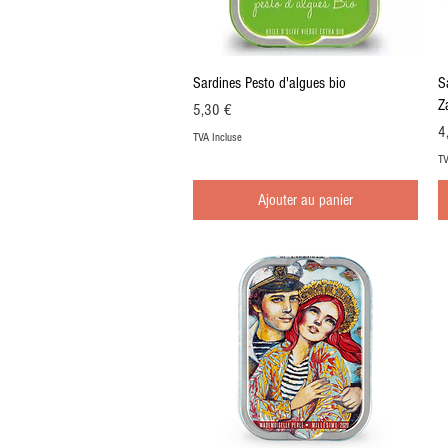
Aperçu rapide
Sardines Pesto d'algues bio
Sa
Z
Prix
5,30 €
Pr
4
TVA Incluse
TV
Ajouter au panier