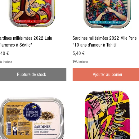
Aperçu rapide
Aperçu rapide
ardines millésimées 2022 Lulu
Sardines millésimées 2022 Mlle Perle
Flamenco à Séville"
"10 ans d'amour à Tahiti"
ix
Prix
,40 €
5,40 €
A Incluse
TVA Incluse
Rupture de stock
Ajouter au panier