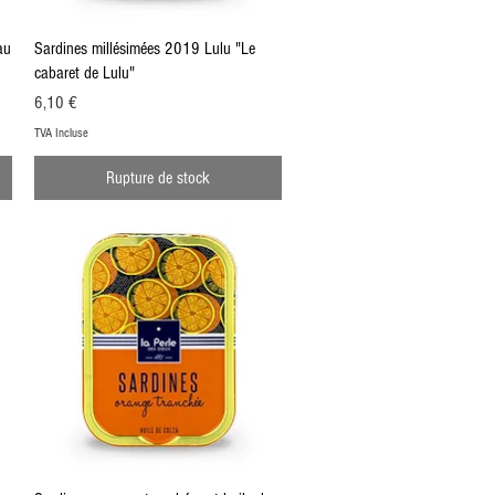
Aperçu rapide
au
Sardines millésimées 2019 Lulu "Le
cabaret de Lulu"
Prix
6,10 €
TVA Incluse
Rupture de stock